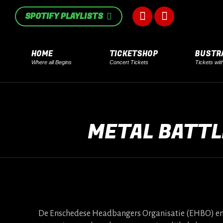
in
in
SPOTIFY PLAYLISTS
Facebook
Instagram
new
new
page
page
window
window
HOME
TICKETSHOP
BUSTR
Where all Begins
Concert Tickets
Tickets wit
opens
opens
in
in
new
new
METAL BATTLE
window
window
De Enschedese Headbangers Organisatie (EHBO) en 