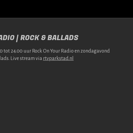
DIO | ROCK & BALLADS
00 tot 24.00 uur Rock On Your Radio en zonda­gavond
lads. Live stream via
rtv​park​stad​.nl