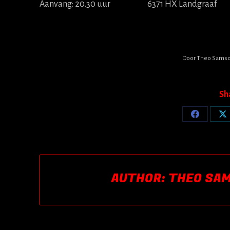
Aanvang: 20.30 uur 6371 HX Landgraaf € 7,
Door
Theo Sams
Sh
Share
Sh
on
o
Facebook
X
AUTHOR:
THEO SA