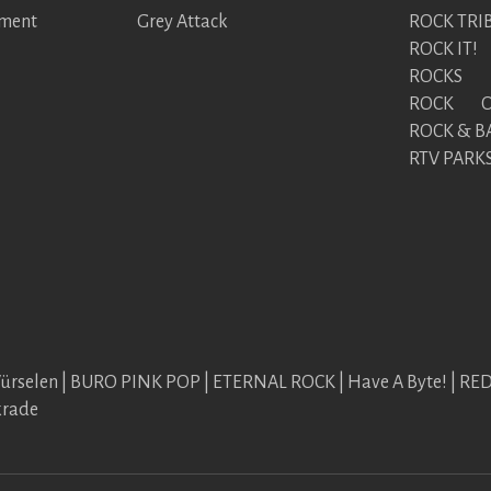
nment
Grey Attack
ROCK TRI
ROCK IT!
ROCKS
ROCK ON
ROCK & B
RTV PARK
Würselen | BURO PINK POP | ETERNAL ROCK | Have A Byte! | R
krade