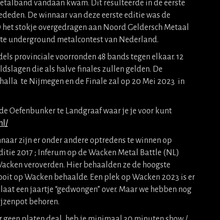
metalband vandaan kwam. Dit resulteerde in de eerste
ededen. De winnaar van deze eerste editie was de
 het stokje overgedragen aan Noord Geldersch Metaal
otste underground metalcontest van Nederland.
els provinciale voorronden 48 bands tegen elkaar. 12
dslagen die als halve finales zullen gelden. De
alla te Nijmegen en de Finale zal op 20 Mei 2023 in
de Oefenbunker te Landgraaf waar je je voor kunt
nl/
nnaar zijn er onder andere optredens te winnen op
editie 2017 ; Inferum op de Wacken Metal Battle (NL)
 Wacken veroverden. Hier behaalden ze de hoogste
ooit op Wacken behaalde. Een plek op Wacken 2023 is er
laat een jaartje “gedwongen” over. Maar we hebben nog
rijzenpot behoren.
nog geen platen deal, heb je minimaal 30 minuten show /