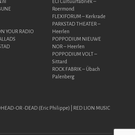
.nl
ECI Cultuurfabriek –
BUNE
Roermond
FLEXIFORUM – Kerkrade
PARKSTAD THEATER –
 YOUR RADIO
Heerlen
ALLADS
POPPODIUM NIEUWE
STAD
NOR – Heerlen
POPPODIUM VOLT –
Sittard
ROCK FABRIK – Übach
Palenberg
EDHEAD-OR -DEAD (Eric Philippe) | RED LION MUSIC