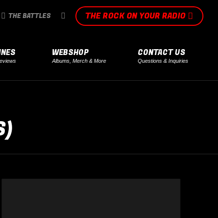
THE ROCK ON YOUR RADIO
SEARCH:
THE BATTLES
INES
WEBSHOP
CONTACT US
eviews
Albums, Merch & More
Questions & Inquiries
S)