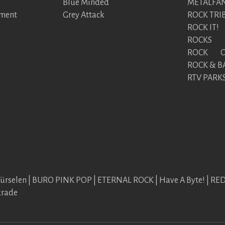
Blue Minded
METALFAN
nment
Grey Attack
ROCK TRI
ROCK IT!
ROCKS
ROCK ON
ROCK & B
RTV PARK
Würselen | BURO PINK POP | ETERNAL ROCK | Have A Byte! | R
krade