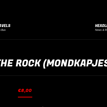
AVELS
HEADL
h Bus
News & R
HE ROCK (MONDKAPJE
€
8,00