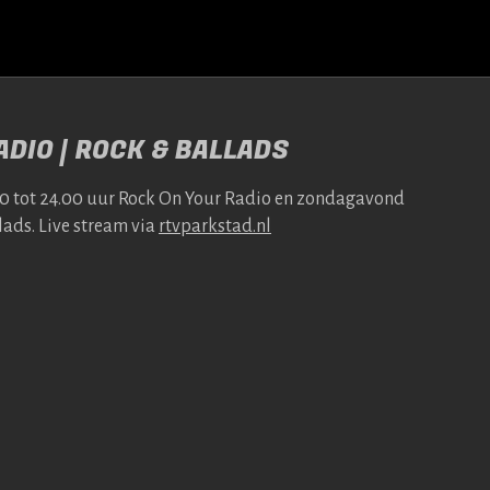
DIO | ROCK & BALLADS
00 tot 24.00 uur Rock On Your Radio en zonda­gavond
lads. Live stream via
rtv​park​stad​.nl