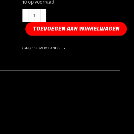
10 op voorraad
The
Rock
(mondkapjes)
TOEVOEGEN AAN WINKELWAGEN
aantal
Categorie:
MERCHANDISE