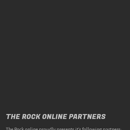
THE ROCK ONLINE PARTNERS
The Rock online proudly presents it's following partners: