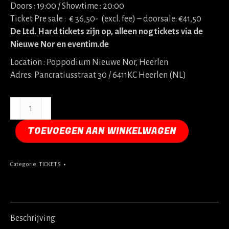
Doors : 19:00 / Showtime : 20:00
Ticket Pre sale : € 36,50- (excl. fee) – doorsale: €41,50
De Ltd. Hard tickets zijn op, alleen nog tickets via de
Nieuwe Nor en eventim.de
Location : Poppodium Nieuwe Nor, Heerlen
Adres: Pancratiusstraat 30 / 6411KC Heerlen (NL)
Adrian
Vandenberg
-
TOEVOEGEN AAN WINKELWAGEN
My
Whitesnake
Categorie:
TICKETS
Years
03-
05-
2026
aantal
Beschrijving