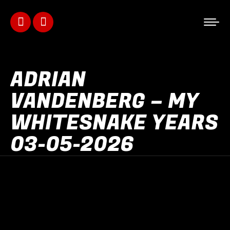
Facebook
Instagram
page
page
ADRIAN
opens
opens
VANDENBERG – MY
in
in
WHITESNAKE YEARS
new
new
03-05-2026
window
window