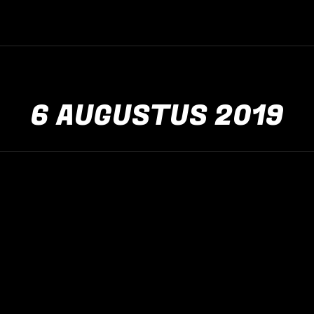
6 AUGUSTUS 2019