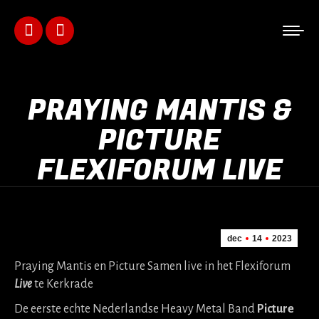
Facebook
Instagram
page
page
PRAYING MANTIS &
opens
opens
PICTURE
in
in
FLEXIFORUM LIVE
new
new
window
window
dec
14
2023
Praying Mantis en Picture Samen live in het Flexiforum
Live
te Kerkrade
De eerste echte Nederlandse Heavy Metal Band
Picture