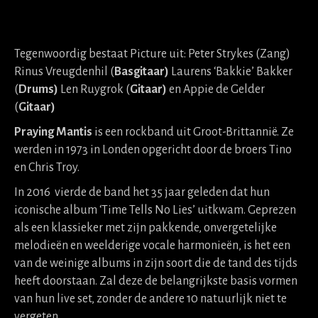
Tegenwoordig bestaat Picture uit: Peter Strykes (Zang)
Rinus Vreugdenhil (
Basgitaar)
Laurens ‘Bakkie’ Bakker
(
Drums)
Len Ruygrok (
Gitaar)
en Appie de Gelder
(
Gitaar)
Praying Mantis
is een rockband uit Groot-Brittannië. Ze
werden in 1973 in Londen opgericht door de broers Tino
en Chris Troy.
In 2016 vierde de band het 35 jaar geleden dat hun
iconische album ‘Time Tells No Lies’ uitkwam. Geprezen
als een klassieker met zijn pakkende, onvergetelijke
melodieën en weelderige vocale harmonieën, is het een
van de weinige albums in zijn soort die de tand des tijds
heeft doorstaan. Zal deze de belangrijkste basis vormen
van hun live set, zonder de andere 10 natuurlijk niet te
vergeten.