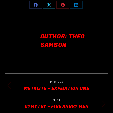
Share
Share
Share
Share
on
on
on
on
Facebook
X
Pinterest
LinkedIn
AUTHOR:
THEO
SAMSON
POST
NAVIGATION
PREVIOUS
METALITE – EXPEDITION ONE
Previous
post:
NEXT
DYMYTRY – FIVE ANGRY MEN
Next
post: